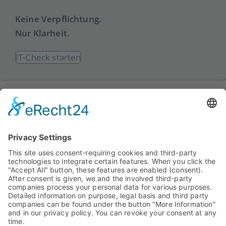
Keine Verpflichtung.
Nur Klarheit.
IT-Check starten
8ITS GmbH
Verlässliche IT – verständlich erklärt und verantwortungsvoll
betreut. Für Unternehmen, die sich auf funktionierende
Systeme verlassen wollen.
Kontakt
8ITS GmbH