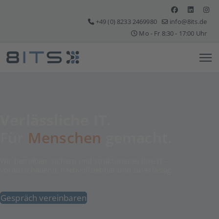
+49 (0) 8233 2469980
info@8its.de
Mo - Fr 8:30 - 17:00 Uhr
Verlässliche IT.
Für
Menschen
gemacht.
Wir betreiben, sichern und strukturieren Ihre IT –
vorausschauend, nachvollziehbar und zuverlässig.
Gespräch vereinbaren